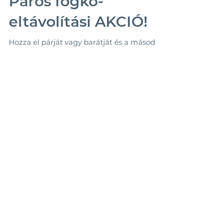
Páros fogkő-
eltávolítási AKCIÓ!
Hozza el párját vagy barátját és a második
kezelés árának felét elengedjük!
Bejelentkezés: 06-27-343-190 Az akció
visszavonásig, a...