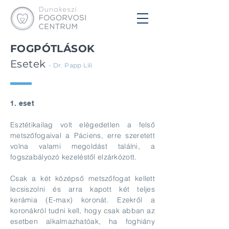
FOGPÓTLÁSOK
Esetek
- Dr. Papp Lili
1. eset
Esztétikailag volt elégedetlen a felső
metszőfogaival a Páciens, erre szeretett
volna valami megoldást találni, a
fogszabályozó kezeléstől elzárkózott.
Csak a két középső metszőfogat kellett
lecsiszolni és arra kapott két teljes
kerámia (E-max) koronát. Ezekről a
koronákról tudni kell, hogy csak abban az
esetben alkalmazhatóak, ha foghiány