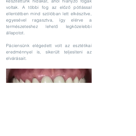
készítettünk hidakat, ahol hiányzó fogak
voltak. A többi fog az előző pótlással
ellentétben mind szólóban lett elkészítve,
egyesével ragasztva, így elérve a
természeteshez lehető legközelebbi
állapotot.
Páciensünk elégedett volt az esztétikai
eredménnyel is, sikerült teljesíteni az
elvárásait.